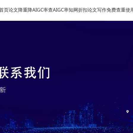
首页
论文降重
降AIGC率
查AIGC率
知网折扣
论文写作
免费查重
使